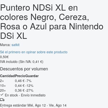
Puntero NDSi XL en
colores Negro, Cereza,
Rosa o Azul para Nintendo
DSi XL
Marca:
satkit
Sé el primero en opinar sobre este producto
0
,
50
€
IVA incluido
(Sin IVA: 0,41 €)
Descuentos por volumen
Cantidad
Precio
Guardar
2+
0,46 €
-7%
10+
0,44 €
-12%
20+
0,36 €
-27%
En stock - Envío inmediato
Entrega estándar
Mié, Ago 12 - Vie, Ago 14