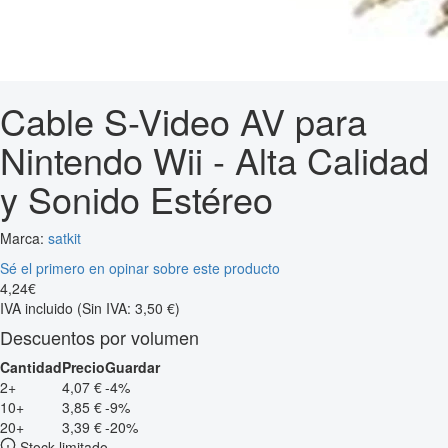
Cable S-Video AV para
Nintendo Wii - Alta Calidad
y Sonido Estéreo
Marca:
satkit
Sé el primero en opinar sobre este producto
4
,
24
€
IVA incluido
(Sin IVA: 3,50 €)
Descuentos por volumen
Cantidad
Precio
Guardar
2+
4,07 €
-4%
10+
3,85 €
-9%
20+
3,39 €
-20%
Stock limitado