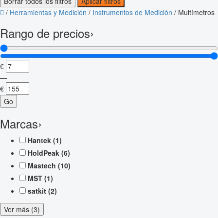
Borrar todos los filtros
Aplicar filtros
/
Herramientas y Medición
/
Instrumentos de Medición
/
Multímetros
Rango de precios
›
€
—
€
Go
Marcas
›
Hantek
(1)
HoldPeak
(6)
Mastech
(10)
MST
(1)
satkit
(2)
Ver más (3)