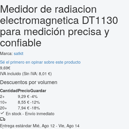
Medidor de radiacion
electromagnetica DT1130
para medición precisa y
confiable
Marca:
satkit
Sé el primero en opinar sobre este producto
9
,
69
€
IVA incluido
(Sin IVA: 8,01 €)
Descuentos por volumen
Cantidad
Precio
Guardar
2+
9,29 €
-4%
10+
8,55 €
-12%
20+
7,94 €
-18%
En stock - Envío inmediato
Entrega estándar
Mié, Ago 12 - Vie, Ago 14