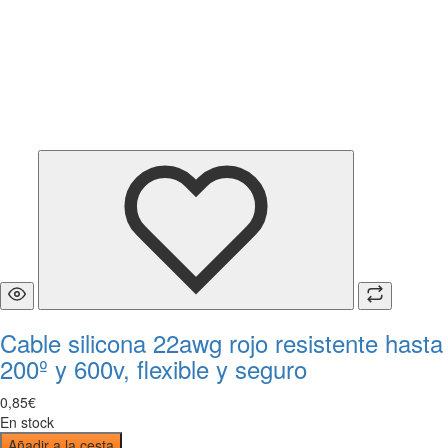
Cable silicona 22awg rojo resistente hasta
200º y 600v, flexible y seguro
0
,
85
€
En stock
Añadir a la cesta