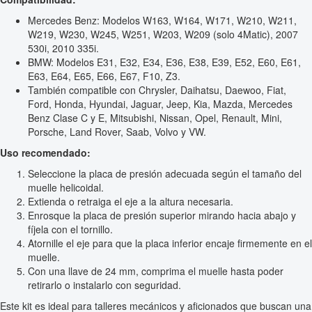
Mercedes Benz: Modelos W163, W164, W171, W210, W211,
W219, W230, W245, W251, W203, W209 (solo 4Matic), 2007
530i, 2010 335i.
BMW: Modelos E31, E32, E34, E36, E38, E39, E52, E60, E61,
E63, E64, E65, E66, E67, F10, Z3.
También compatible con Chrysler, Daihatsu, Daewoo, Fiat,
Ford, Honda, Hyundai, Jaguar, Jeep, Kia, Mazda, Mercedes
Benz Clase C y E, Mitsubishi, Nissan, Opel, Renault, Mini,
Porsche, Land Rover, Saab, Volvo y VW.
Uso recomendado:
Seleccione la placa de presión adecuada según el tamaño del
muelle helicoidal.
Extienda o retraiga el eje a la altura necesaria.
Enrosque la placa de presión superior mirando hacia abajo y
fíjela con el tornillo.
Atornille el eje para que la placa inferior encaje firmemente en el
muelle.
Con una llave de 24 mm, comprima el muelle hasta poder
retirarlo o instalarlo con seguridad.
Este kit es ideal para talleres mecánicos y aficionados que buscan una