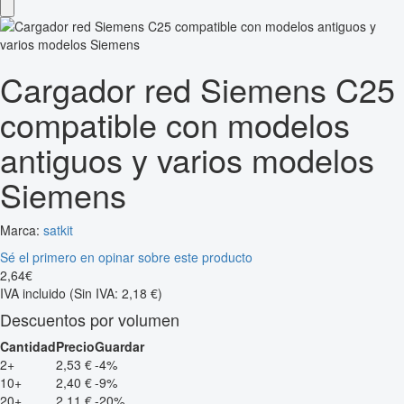
Cargador red Siemens C25
compatible con modelos
antiguos y varios modelos
Siemens
Marca:
satkit
Sé el primero en opinar sobre este producto
2
,
64
€
IVA incluido
(Sin IVA: 2,18 €)
Descuentos por volumen
Cantidad
Precio
Guardar
2+
2,53 €
-4%
10+
2,40 €
-9%
20+
2,11 €
-20%