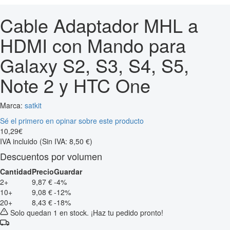
Cable Adaptador MHL a
HDMI con Mando para
Galaxy S2, S3, S4, S5,
Note 2 y HTC One
Marca:
satkit
Sé el primero en opinar sobre este producto
10
,
29
€
IVA incluido
(Sin IVA: 8,50 €)
Descuentos por volumen
Cantidad
Precio
Guardar
2+
9,87 €
-4%
10+
9,08 €
-12%
20+
8,43 €
-18%
Solo quedan 1 en stock. ¡Haz tu pedido pronto!