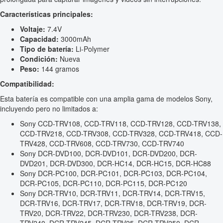
Características principales:
Voltaje:
7.4V
Capacidad:
3000mAh
Tipo de batería:
Li-Polymer
Condición:
Nueva
Peso:
144 gramos
Compatibilidad:
Esta batería es compatible con una amplia gama de modelos Sony,
incluyendo pero no limitados a:
Sony CCD-TRV108, CCD-TRV118, CCD-TRV128, CCD-TRV138,
CCD-TRV218, CCD-TRV308, CCD-TRV328, CCD-TRV418, CCD-
TRV428, CCD-TRV608, CCD-TRV730, CCD-TRV740
Sony DCR-DVD100, DCR-DVD101, DCR-DVD200, DCR-
DVD201, DCR-DVD300, DCR-HC14, DCR-HC15, DCR-HC88
Sony DCR-PC100, DCR-PC101, DCR-PC103, DCR-PC104,
DCR-PC105, DCR-PC110, DCR-PC115, DCR-PC120
Sony DCR-TRV10, DCR-TRV11, DCR-TRV14, DCR-TRV15,
DCR-TRV16, DCR-TRV17, DCR-TRV18, DCR-TRV19, DCR-
TRV20, DCR-TRV22, DCR-TRV230, DCR-TRV238, DCR-