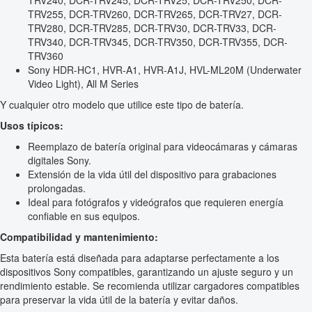
TRV240, DCR-TRV245, DCR-TRV25, DCR-TRV250, DCR-
TRV255, DCR-TRV260, DCR-TRV265, DCR-TRV27, DCR-
TRV280, DCR-TRV285, DCR-TRV30, DCR-TRV33, DCR-
TRV340, DCR-TRV345, DCR-TRV350, DCR-TRV355, DCR-
TRV360
Sony HDR-HC1, HVR-A1, HVR-A1J, HVL-ML20M (Underwater
Video Light), All M Series
Y cualquier otro modelo que utilice este tipo de batería.
Usos típicos:
Reemplazo de batería original para videocámaras y cámaras
digitales Sony.
Extensión de la vida útil del dispositivo para grabaciones
prolongadas.
Ideal para fotógrafos y videógrafos que requieren energía
confiable en sus equipos.
Compatibilidad y mantenimiento:
Esta batería está diseñada para adaptarse perfectamente a los
dispositivos Sony compatibles, garantizando un ajuste seguro y un
rendimiento estable. Se recomienda utilizar cargadores compatibles
para preservar la vida útil de la batería y evitar daños.