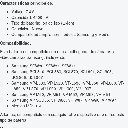
Características principales:
Voltaje: 7.4V
Capacidad: 4400mAh
Tipo de batería: Ion de litio (Li-Ion)
Condición: Nueva
Compatibilidad amplia con modelos Samsung y Medion
Compatibilidad:
Esta batería es compatible con una amplia gama de cámaras y
videocámaras Samsung, incluyendo:
Samsung SCW80, SCW87, SCW97
Samsung SCL810, SCL860, SCL870, SCL901, SCL903,
SCL906, SCL907
Samsung VP-L500, VP-L520, VP-L530, VP-L550, VP-L800, VP-
L850, VP-L870, VP-L900, VP-L906, VP-L907
Samsung VP-M50, VP-M51, VP-M52, VP-M53, VP-M54
Samsung VP-SCD55, VP-W80, VP-W87, VP-W90, VP-W97
Medion MD9014
Además, es compatible con cualquier otro dispositivo que utilice este
tipo de batería.