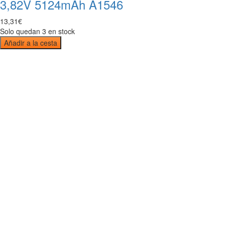
3,82V 5124mAh A1546
13
,
31
€
Solo quedan 3 en stock
Añadir a la cesta