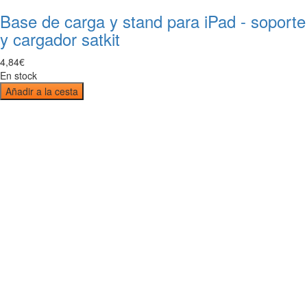
Base de carga y stand para iPad - soporte
y cargador satkit
4
,
84
€
En stock
Añadir a la cesta