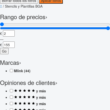
Borrar todos los filtros
Aplicar filtros
/
Stencils y Plantillas BGA
Rango de precios
›
€
—
€
Go
Marcas
›
Mlink
(44)
Opiniones de clientes
›
y más
y más
y más
y más