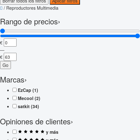
Borrar todos los filtros
Aplicar filtros
/
Reproductores Multimedia
Rango de precios
›
€
—
€
Go
Marcas
›
EzCap
(1)
Mecool
(2)
satkit
(34)
Opiniones de clientes
›
y más
y más