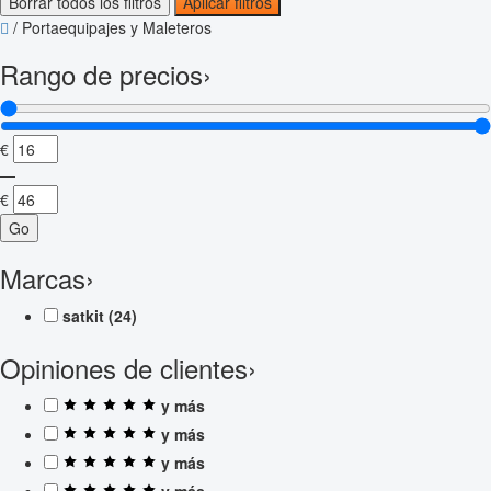
Borrar todos los filtros
Aplicar filtros
/
Portaequipajes y Maleteros
Rango de precios
›
€
—
€
Go
Marcas
›
satkit
(24)
Opiniones de clientes
›
y más
y más
y más
y más