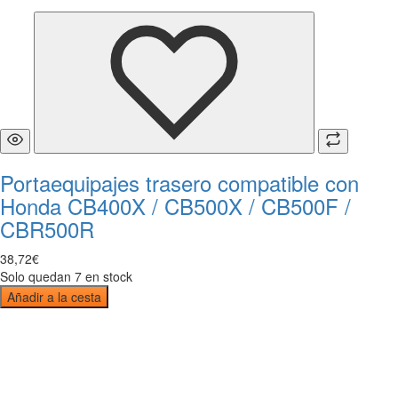
Portaequipajes trasero compatible con
Honda CB400X / CB500X / CB500F /
CBR500R
38
,
72
€
Solo quedan 7 en stock
Añadir a la cesta