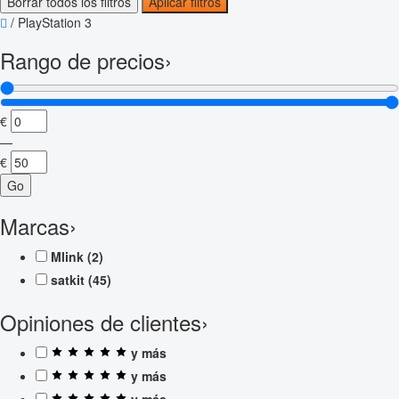
Borrar todos los filtros
Aplicar filtros
/
PlayStation 3
Rango de precios
›
€
—
€
Go
Marcas
›
Mlink
(2)
satkit
(45)
Opiniones de clientes
›
y más
y más
y más