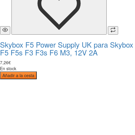
Skybox F5 Power Supply UK para Skybox
F5 F5s F3 F3s F6 M3, 12V 2A
7
,
26
€
En stock
Añadir a la cesta