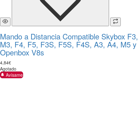
Mando a Distancia Compatible Skybox F3,
M3, F4, F5, F3S, F5S, F4S, A3, A4, M5 y
Openbox V8s
4
,
84
€
Agotado
Avísame