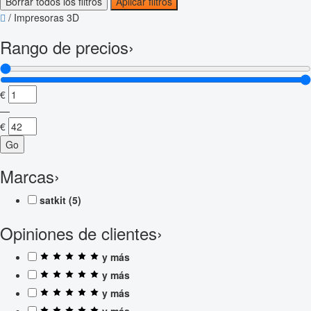
Borrar todos los filtros
Aplicar filtros
/
Impresoras 3D
Rango de precios
›
€
—
€
Go
Marcas
›
satkit
(5)
Opiniones de clientes
›
y más
y más
y más
y más