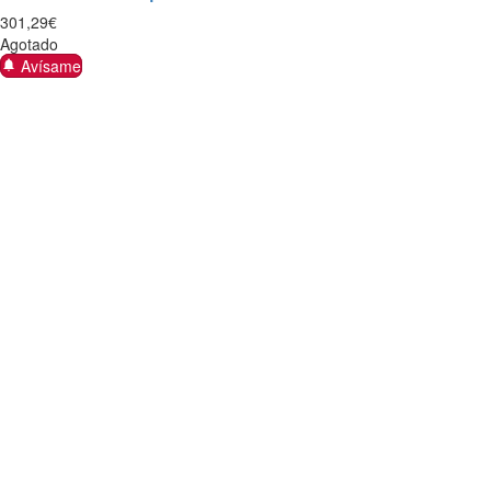
301
,
29
€
Agotado
Avísame