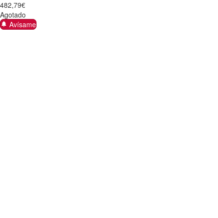
482
,
79
€
Agotado
Avísame