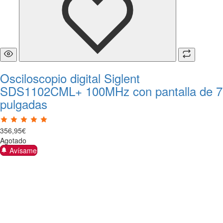
Osciloscopio digital Siglent
SDS1102CML+ 100MHz con pantalla de 7
pulgadas
356
,
95
€
Agotado
Avísame