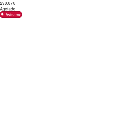
298
,
87
€
Agotado
Avísame