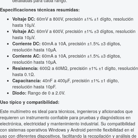
detalladas para cada rango.
Especificaciones técnicas resumidas:
Voltaje DC:
60mV a 800V, precisión ±1% ±1 dígito, resolución
hasta 10µV.
Voltaje AC:
60mV a 600V, precisión ±1% ±3 dígitos, resolución
hasta 10µV.
Corriente DC:
60mA a 10A, precisión ±1.5% ±3 dígitos,
resolución hasta 10µA.
Corriente AC:
60mA a 10A, precisión ±1.5% ±3 dígitos,
resolución hasta 10µA.
Resistencia:
600Ω a 60MΩ, precisión ±1% ±1 dígito, resolución
hasta 0.1Ω.
Capacitancia:
40nF a 400µF, precisión ±1% ±1 dígito,
resolución hasta 10pF.
Diodo:
Rango de 0 a 2.0V.
Uso típico y compatibilidad:
Este multímetro es ideal para técnicos, ingenieros y aficionados que
requieren un instrumento confiable para pruebas y diagnósticos en
electrónica, electricidad y mantenimiento industrial. Su compatibilidad
con sistemas operativos Windows y Android permite flexibilidad en el
uso con diferentes dispositivos, facilitando la recopilación y análisis de