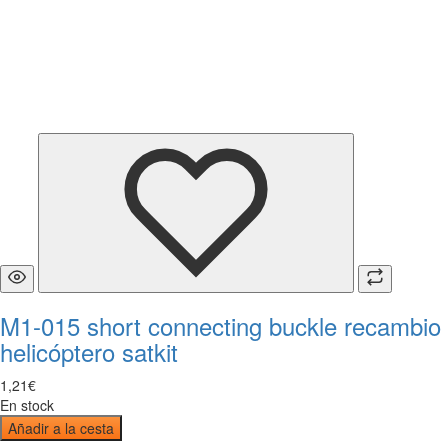
M1-015 short connecting buckle recambio
helicóptero satkit
1
,
21
€
En stock
Añadir a la cesta