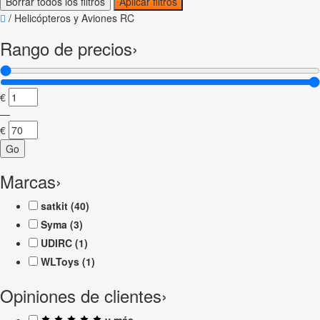
Borrar todos los filtros
Aplicar filtros
/
Helicópteros y Aviones RC
Rango de precios
›
€
—
€
Go
Marcas
›
satkit
(40)
Syma
(3)
UDIRC
(1)
WLToys
(1)
Opiniones de clientes
›
y más