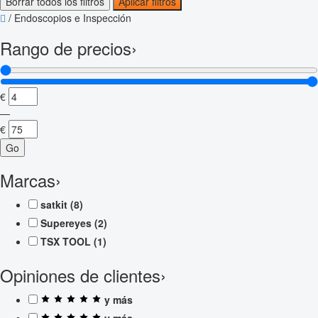
Borrar todos los filtros
Aplicar filtros
/
Endoscopios e Inspección
Rango de precios
›
€
—
€
Go
Marcas
›
satkit
(8)
Supereyes
(2)
TSX TOOL
(1)
Opiniones de clientes
›
y más
y más